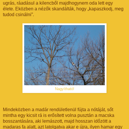
ugrás, ráadásul a kilencből majdhogynem oda lett egy
élete. Eközben a nézők skandálták, hogy „kapaszkodj, meg
tudod csinálni”.
Nagyítható!
Mindeközben a madár rendületlenül fújta a nótáját, sőt
mintha egy kicsit rá is erősített volna pusztán a macska
bosszantására, aki lemászott, majd hosszan időzött a
madaras fa alatt, azt latolgatva akar e újra, ilyen hamar egy