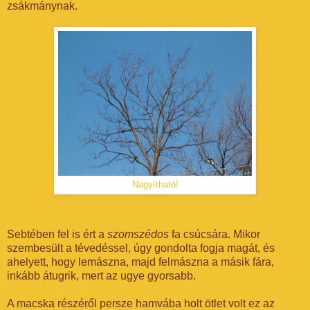
zsákmánynak.
Nagyítható!
Sebtében fel is ért a
szomszédos
fa csúcsára. Mikor
szembesült a tévedéssel, úgy gondolta fogja magát, és
ahelyett, hogy lemászna, majd felmászna a másik fára,
inkább átugrik, mert az ugye gyorsabb.
A macska részéről persze hamvába holt ötlet volt ez az