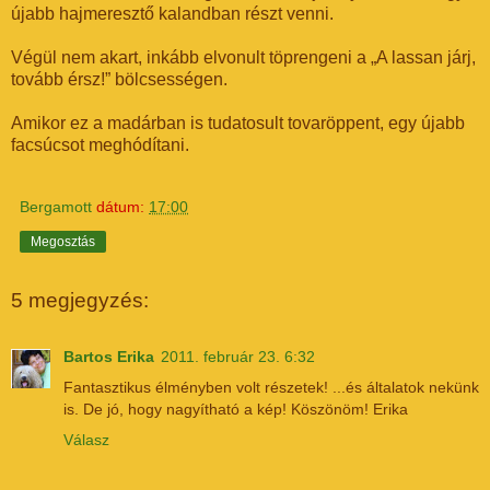
újabb hajmeresztő kalandban részt venni.
Végül nem akart, inkább elvonult töprengeni a
„A lassan járj,
tovább érsz!” bölcsességen.
Amikor ez a madárban is tudatosult tovaröppent, egy újabb
facsúcsot meghódítani.
Bergamott
dátum:
17:00
Megosztás
5 megjegyzés:
Bartos Erika
2011. február 23. 6:32
Fantasztikus élményben volt részetek! ...és általatok nekünk
is. De jó, hogy nagyítható a kép! Köszönöm! Erika
Válasz