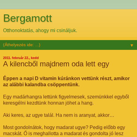
Bergamott
Otthonoktatás, ahogy mi csináljuk.
▼
2011. február 22., kedd
A kilencből majdnem oda lett egy
Éppen a napi D vitamin kúránkon vettünk részt, amikor
az alábbi kalandba csöppentünk.
Egy madárhangra lettünk figyelmesek, szemünkkel egyből
keresgélni kezdtünk honnan jöhet a hang.
Aki keres, az ugye talál. Ha nem is aranyat, akkor…
Most gondolnátok, hogy madarat ugye? Pedig előbb egy
macskát. Ő is meghallotta a madarat és gondolta jó lesz