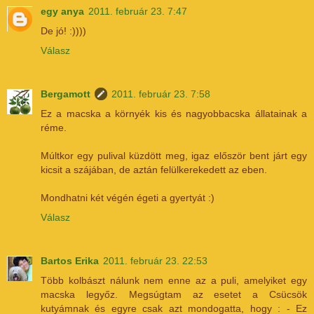
egy anya
2011. február 23. 7:47
De jó! :))))
Válasz
Bergamott
2011. február 23. 7:58
Ez a macska a környék kis és nagyobbacska állatainak a
réme.
Múltkor egy pulival küzdött meg, igaz először bent járt egy
kicsit a szájában, de aztán felülkerekedett az eben.
Mondhatni két végén égeti a gyertyát :)
Válasz
Bartos Erika
2011. február 23. 22:53
Több kolbászt nálunk nem enne az a puli, amelyiket egy
macska legyőz. Megsúgtam az esetet a Csücsök
kutyámnak és egyre csak azt mondogatta, hogy : - Ez